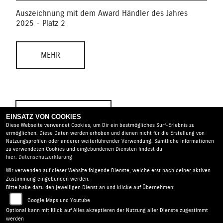
Auszeichnung mit dem Award Händler des Jahres
2025 - Platz 2
MEHR
NEWS ARCHIV
EINSATZ VON COOKIES
Diese Webseite verwendet Cookies, um Dir ein bestmögliches Surf-Erlebnis zu
ermöglichen. Diese Daten werden erhoben und dienen nicht für die Erstellung von
Nutzungsprofilen oder anderer weiterführender Verwendung. Sämtliche Informationen
zu verwendeten Cookies und eingebundenen Diensten findest du
hier:
Datenschutzerklärung
Wir verwenden auf dieser Website folgende Dienste, welche erst nach deiner aktiven
Motorrad Reinhardt GmbH |
Neustadter Straße 23-25 |
Zustimmung eingebunden werden.
96450 Coburg | Deutschland
Bitte hake dazu den jeweiligen Dienst an und klicke auf Übernehmen:
AGB
|
Impressum
|
Datenschutz
|
Disclaimer
|
Google Maps und Youtube
Barrierefreiheit
|
Batterieverordnung
Optional kann mit Klick auf Alles akzeptieren der Nutzung aller Dienste zugestimmt
werden